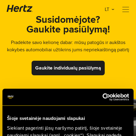
LT
Susidomėjote?
Gaukite pasiūlymą!
Pradėkite savo kelionę dabar: mūsų patogūs ir aukštos
kokybės automobiliai užtikrins jums nepriekaištingą patirtį
Gaukite individualų pasiūlymą
Šioje svetainėje naudojami slapukai
Siekiant pagerinti jūsų naršymo patirtį, šioje svetainėje
naudojami slapukai (angl. „cookies“). Slapukai padeda