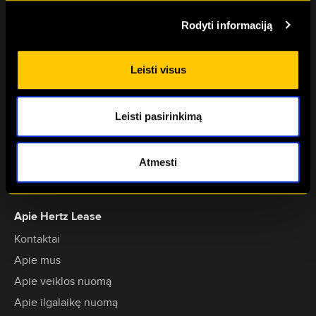
+370 611 15000
Rodyti informaciją
leasing@hertz.lt
Eitminų g. 3-102, LT-12113
Leisti visus
Vilnius, Lietuva
Paslaugos
Leisti pasirinkimą
Automobiliai veiklos nuomai
Automobiliai ilgalaikei nuomai
Atmesti
Trumpalaikė nuoma
Apie Hertz Lease
Kontaktai
Apie mus
Apie veiklos nuomą
Apie ilgalaikę nuomą