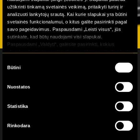
užtikrinti tinkamą svetainės veikimą, pritaikyti turinį ir
analizuoti lankytojų srautą. Kai kurie slapukai yra būtini
svetainės funkcionalumui, o kitus galite pasirinkti pagal
savo pageidavimus. Paspausdami „Leisti visus“, jūs
sutinkate, kad būtų naudojami visi slapukai.
Paspausdami „Valdyti“, galėsite pasirinkti, kokius
slapukus leidžiate naudoti. Savo sutikimą galite bet kada
atšaukti pakeisdami naršyklės nustatymus ir ištrindami
Sutikimo
slapukus. Daugiau informacijos rasite mūsų
Privatumo
Būtini
pasirinkimas
politikoje.
Naujienlaiškio prenumerata
Nuostatos
Statistika
Susipažinau ir sutinku su Hertz Lease
Privatumo politika
Rinkodara