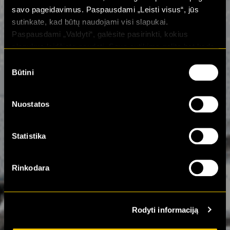
savo pageidavimus. Paspausdami „Leisti visus“, jūs
sutinkate, kad būtų naudojami visi slapukai.
Paspausdami „Valdyti“, galėsite pasirinkti, kokius
slapukus leidžiate naudoti. Savo sutikimą galite bet kada
atšaukti pakeisdami naršyklės nustatymus ir ištrindami
Sutikimo
slapukus. Daugiau informacijos rasite mūsų
Privatumo
Būtini
pasirinkimas
politikoje.
Nuostatos
Statistika
Rinkodara
Rodyti informaciją