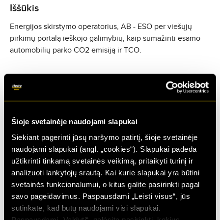
Iššūkis
Energijos skirstymo operatorius, AB - ESO per viešųjų
pirkimų portalą ieškojo galimybių, kaip sumažinti esamo
automobilių parko CO2 emisiją ir TCO.
Sprendimas
Hertz pasiūlė, kaip pakeisti esamą transporto priemonių
parką į bendrovės poreikius atitinkantį automobilių parką.
Atnaujinant automobilius, buvo atsižvelgta į naujausias
Šioje svetainėje naudojami slapukai
saugumo funkcijas, transporto priemonių patikimumą ir į
Siekiant pagerinti jūsų naršymo patirtį, šioje svetainėje
geriausius klasėje degalų sąnaudų ir CO2 kiekio rodiklius.
naudojami slapukai (angl. „cookies“). Slapukai padeda
užtikrinti tinkamą svetainės veikimą, pritaikyti turinį ir
analizuoti lankytojų srautą. Kai kurie slapukai yra būtini
Rezultatai
svetainės funkcionalumui, o kitus galite pasirinkti pagal
Pasinaudodamas visų gamintojų ir modelių palyginimo
savo pageidavimus. Paspausdami „Leisti visus“, jūs
finansinę analizę ir siekdamas išlaikyti mažiausias kainas,
sutinkate, kad būtų naudojami visi slapukai.
Hertz pavyko sumažinti transporto priemonių įsigijimo
Paspausdami „Valdyti“, galėsite pasirinkti, kokius