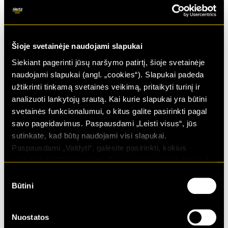
Transmisija
Automatinė
Galia
150 kW
Kuro sąnaudos
Šioje svetainėje naudojami slapukai
632.56
€
Kaina nuo
/ mėn.
Siekiant pagerinti jūsų naršymo patirtį, šioje svetainėje
naudojami slapukai (angl. „cookies“). Slapukai padeda
užtikrinti tinkamą svetainės veikimą, pritaikyti turinį ir
analizuoti lankytojų srautą. Kai kurie slapukai yra būtini
svetainės funkcionalumui, o kitus galite pasirinkti pagal
savo pageidavimus. Paspausdami „Leisti visus“, jūs
sutinkate, kad būtų naudojami visi slapukai.
Paspausdami „Valdyti“, galėsite pasirinkti, kokius
slapukus leidžiate naudoti. Savo sutikimą galite bet kada
atšaukti pakeisdami naršyklės nustatymus ir ištrindami
Sutikimo
slapukus. Daugiau informacijos rasite mūsų
Privatumo
Būtini
pasirinkimas
politikoje.
CUPRA Born Vapor Grey
Metai
2023
Nuostatos