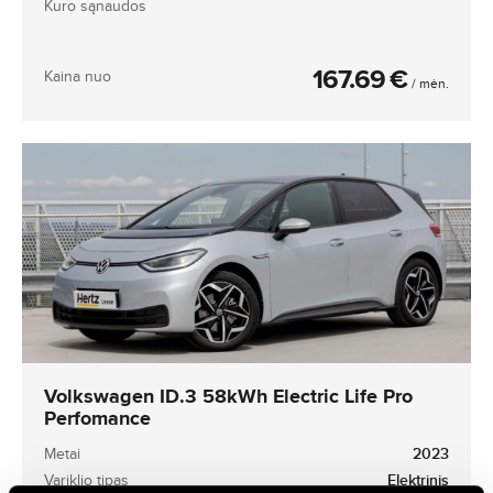
Kuro sąnaudos
167.69
€
Kaina nuo
/ mėn.
Volkswagen ID.3 58kWh Electric Life Pro
Perfomance
Metai
2023
Variklio tipas
Elektrinis